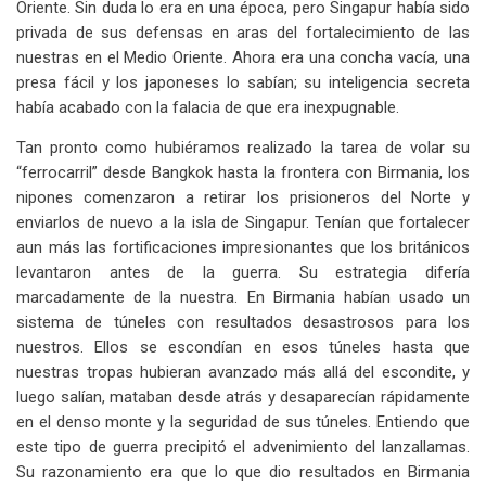
Oriente. Sin duda lo era en una época, pero Singapur había sido
for
privada de sus defensas en aras del fortalecimiento de las
Capítulo
nuestras en el Medio Oriente. Ahora era una concha vacía, una
15
presa fácil y los japoneses lo sabían; su inteligencia secreta
había acabado con la falacia de que era inexpugnable.
Visitas
Tan pronto como hubiéramos realizado la tarea de volar su
De
“ferrocarril” desde Bangkok hasta la frontera con Birmania, los
Los
nipones comenzaron a retirar los prisioneros del Norte y
enviarlos de nuevo a la isla de Singapur. Tenían que fortalecer
B-
aun más las fortificaciones impresionantes que los británicos
29
levantaron antes de la guerra. Su estrategia difería
marcadamente de la nuestra. En Birmania habían usado un
sistema de túneles con resultados desastrosos para los
nuestros. Ellos se escondían en esos túneles hasta que
nuestras tropas hubieran avanzado más allá del escondite, y
luego salían, mataban desde atrás y desaparecían rápidamente
en el denso monte y la seguridad de sus túneles. Entiendo que
este tipo de guerra precipitó el advenimiento del lanzallamas.
Su razonamiento era que lo que dio resultados en Birmania