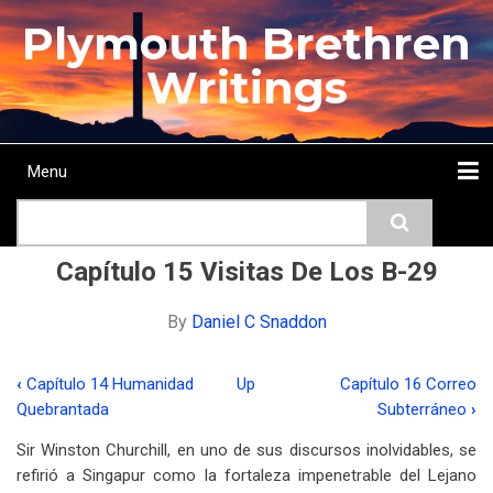
Skip
Plymouth Brethren
to
main
Writings
content
Menu
Main
Search
navigation
Home
Topics
Authors
Passage
Journals
More...
Capítulo 15 Visitas De Los B-29
By
Daniel C Snaddon
‹
Capítulo 14 Humanidad
Up
Capítulo 16 Correo
Book
Quebrantada
Subterráneo
›
traversal
Sir Winston Churchill, en uno de sus discursos inolvidables, se
links
refirió a Singapur como la fortaleza impenetrable del Lejano