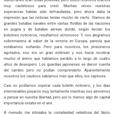
subterráneo eran todas positivas, pero todos nosotros éramos
muy cautelosos para creer. Muchas veces nuestras
esperanzas habían sido defraudadas, pero ahora daba la
impresión que las noticias tenían mucho de cierto. Oíamos de
grandes batallas navales entre vastas flotillas de las naciones
en pugna y de batallas aéreas donde, según decían los
boletines noticieros, resultamos victoriosos. Y, nos alegramos
sobremanera al saber de la victoria en Europa; parecía que
estábamos soñando. Pero para nosotros, los prisioneros
agotados, eso era un gran estímulo y nos hacía recobrar
mucho el ánimo que habíamos perdido a lo largo de cuatro
años de desespero. Los guardias japoneses se dieron cuenta
del cambio pero no podían comprenderlo. Aparentemente
nosotros los cautivos sabíamos más que ellos, los captores.
Casi no podíamos esperar cada boletín noticiero, y los días
interminables pasaron muy lentamente mientras nos atrevimos
a pensar en nuestra libertad, pero por lo menos algo de capital
importancia estaba en el aire.
A menudo me intrigaba la complejidad veleidosa del típico