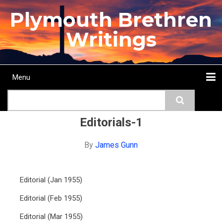
Skip
Plymouth Brethren
to
main
Writings
content
Menu
Main
Search
navigation
Home
Topics
Authors
Passage
Journals
More...
Editorials-1
By
James Gunn
Editorial (Jan 1955)
Editorial (Feb 1955)
Editorial (Mar 1955)